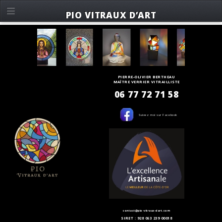
PIO VITRAUX D’ART
PIERRE-OLIVIER BERTHEAU
MAÎTRE VERRIER VITRAILLISTE
06 77 72 71 58
Suivez moi sur Facebook
contact@pio-vitraux-dart.com
SIRET : 928 063 239 00018