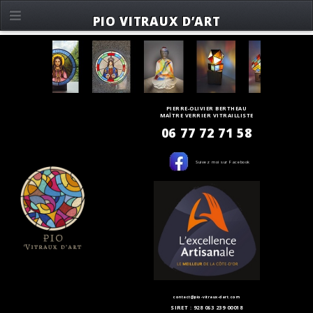
PIO VITRAUX D’ART
PIERRE-OLIVIER BERTHEAU
MAÎTRE VERRIER VITRAILLISTE
06 77 72 71 58
Suivez moi sur Facebook
contact@pio-vitraux-dart.com
SIRET : 928 063 239 00018