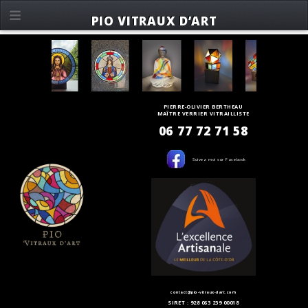
PIO VITRAUX D’ART
PIERRE-OLIVIER BERTHEAU
MAÎTRE VERRIER VITRAILLISTE
06 77 72 71 58
Suivez moi sur Facebook
contact@pio-vitraux-dart.com
SIRET : 928 063 239 00018