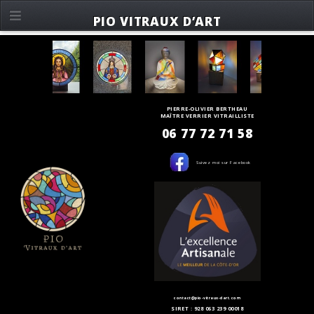
PIO VITRAUX D’ART
PIERRE-OLIVIER BERTHEAU
MAÎTRE VERRIER VITRAILLISTE
06 77 72 71 58
Suivez moi sur Facebook
contact@pio-vitraux-dart.com
SIRET : 928 063 239 00018